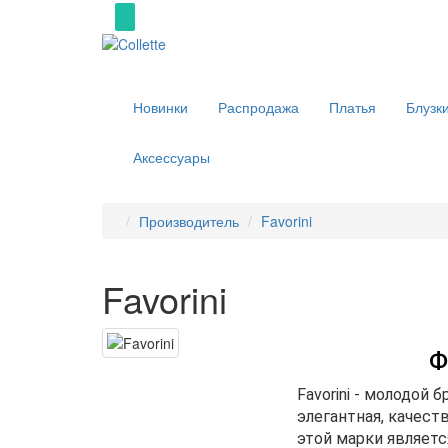
Новинки
Распродажа
Платья
Блузк
Аксессуары
Производитель
Favorini
Favorini
Ф
Favorini - молодой 
элегантная, качес
этой марки являет