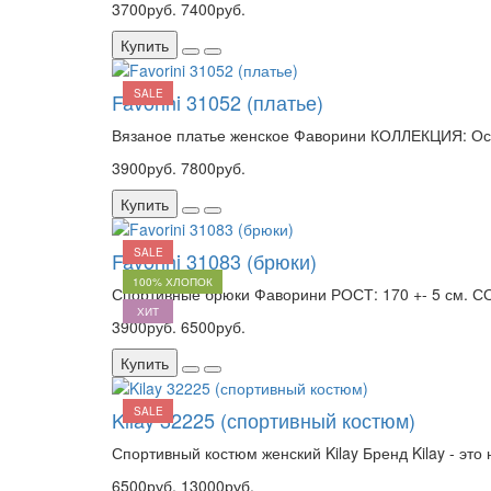
3700руб.
7400руб.
Купить
SALE
Favorini 31052 (платье)
Вязаное платье женское Фаворини КОЛЛЕКЦИЯ: Осе
3900руб.
7800руб.
Купить
SALE
Favorini 31083 (брюки)
100% ХЛОПОК
Спортивные брюки Фаворини РОСТ: 170 +- 5 см. СО
ХИТ
3900руб.
6500руб.
Купить
SALE
Kilay 32225 (спортивный костюм)
Спортивный костюм женский Kilay Бренд Kilay - эт
6500руб.
13000руб.