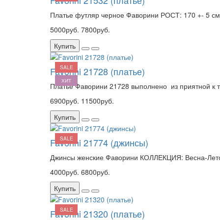
Favorini 21532 (платье)
Платье футляр черное Фаворини РОСТ: 170 +- 5 см
5000руб.
7800руб.
Купить
SALE
Favorini 21728 (платье)
ХИТ
Платье Фаворини 21728 выполнено из приятной к те
6900руб.
11500руб.
Купить
SALE
Favorini 21774 (джинсы)
Джинсы женские Фаворини КОЛЛЕКЦИЯ: Весна-Лето 
4000руб.
6800руб.
Купить
SALE
Favorini 21320 (платье)