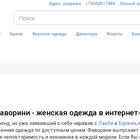
Адрес шоурума
+79052617989
Личный к
и
Брюки
Верхняя одежда
Джемпера
Жакеты
Ком
аворини - женская одежда в интернет
бренд, но уже заявивший о себе наравне с
Лакби
и
Бурвин
,
твенная одежда по доступным ценам. Фаворини выпускает
ся неповторимость и изюминка в каждой модели. Если В