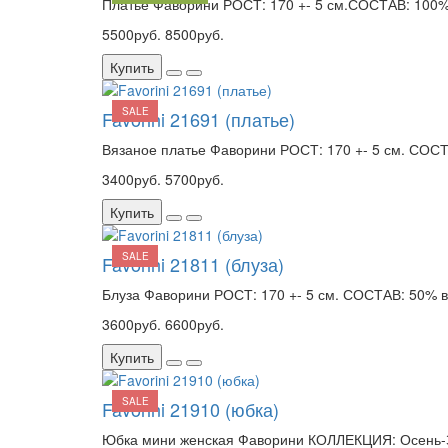
Платье Фаворини РОСТ: 170 +- 5 см.СОСТАВ: 100% 
5500руб.
8500руб.
Купить
SALE
Favorini 21691 (платье)
Вязаное платье Фаворини РОСТ: 170 +- 5 см. СОСТ
3400руб.
5700руб.
Купить
SALE
Favorini 21811 (блуза)
Блуза Фаворини РОСТ: 170 +- 5 см. СОСТАВ: 50% ви
3600руб.
6600руб.
Купить
SALE
Favorini 21910 (юбка)
Юбка мини женская Фаворини КОЛЛЕКЦИЯ: Осень-Зи