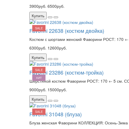
3900руб.
6500руб.
Купить
SALE
Favorini 22638 (костюм двойка)
Костюм с шортами женский Фаворини РОСТ: 170 +- 
6300руб.
12600руб.
Купить
SALE
Favorini 23286 (костюм-тройка)
ХИТ
Шерстяной костюм Фаворини РОСТ: 170 +- 5 см. СО
9000руб.
15000руб.
Купить
SALE
Favorini 31048 (блуза)
Блуза женская Фаворини КОЛЛЕКЦИЯ: Осень-Зима 2