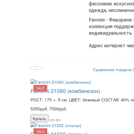
фасонами, искуcной 
одежда, несомненно
Favorini - Фаворин
коллекция поддерж
индивидуальность.
Адрес интернет-мага
Сравнение товаров (
SALE
Favorini 21060 (комбинезон)
РОСТ: 170 +- 5 см. ЦВЕТ: бежевый СОСТАВ: 40% лён
5250руб.
7500руб.
Купить
SALE