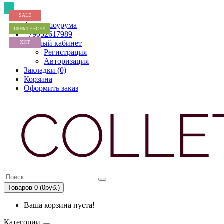
SALE
SALE
SALE
SALE
SALE
Адрес шоурума
100% ТЕНСЕЛ
+79052617989
Личный кабинет
ХИТ
Регистрация
Авторизация
Закладки (0)
Корзина
Оформить заказ
Товаров 0 (0руб.)
Ваша корзина пуста!
Категории