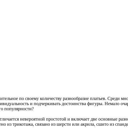
ительное по своему количеству разнообразие платьев. Среди мн
ндивидуальность и подчеркивать достоинства фигуры. Немало оч
его популярности?
тличается невероятной простотой и включает две основные раз
о из трикотажа, связано из шерсти или акрила, сшито из спанде