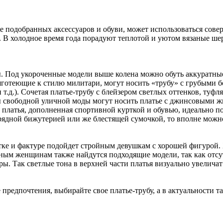
же подобранных аксессуаров и обуви, может использоваться сове
а. В холодное время года порадуют теплотой и уютом вязаные ш
ины. Под укороченные модели выше колена можно обуть аккуратны
яготеющие к стилю милитари, могут носить «трубу» с грубыми 
.д.). Сочетая платье-трубу с блейзером светлых оттенков, туф
ы свободной уличной моды могут носить платье с джинсовыми ж
ь платья, дополненная спортивной курткой и обувью, идеально 
рядной бижутерией или же блестящей сумочкой, то вполне можно
етке и фактуре подойдет стройным девушкам с хорошей фигурой
ым женщинам также найдутся подходящие модели, так как отсут
ы. Так светлые тона в верхней части платья визуально увеличат
едпочтения, выбирайте свое платье-трубу, а в актуальности та