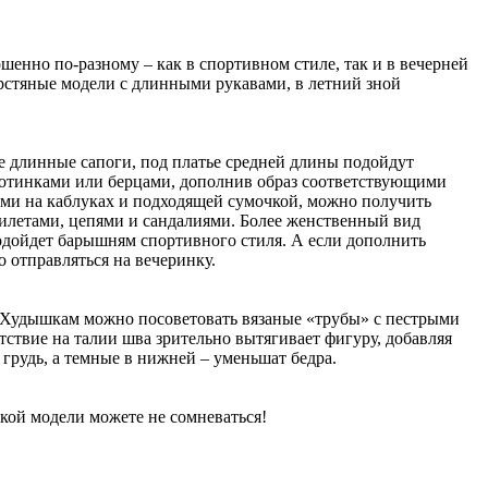
ршенно по-разному – как в спортивном стиле, так и в вечерней
ерстяные модели с длинными рукавами, в летний зной
е длинные сапоги, под платье средней длины подойдут
ботинками или берцами, дополнив образ соответствующими
лями на каблуках и подходящей сумочкой, можно получить
илетами, цепями и сандалиями. Более женственный вид
подойдет барышням спортивного стиля. А если дополнить
 отправляться на вечеринку.
. Худышкам можно посоветовать вязаные «трубы» с пестрыми
ствие на талии шва зрительно вытягивает фигуру, добавляя
 грудь, а темные в нижней – уменьшат бедра.
кой модели можете не сомневаться!