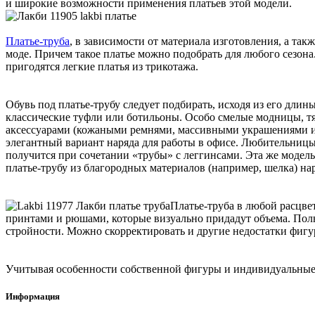
и широкие возможности применения платьев этой модели.
Платье-труба
, в зависимости от материала изготовления, а так
моде. Причем такое платье можно подобрать для любого сезон
пригодятся легкие платья из трикотажа.
Обувь под платье-трубу следует подбирать, исходя из его дл
классические туфли или ботильоны. Особо смелые модницы, т
аксессуарами (кожаными ремнями, массивными украшениями и т
элегантный вариант наряда для работы в офисе. Любительниц
получится при сочетании «трубы» с леггинсами. Эта же модел
платье-трубу из благородных материалов (например, шелка) на
Платье-труба в любой расцв
принтами и рюшами, которые визуально придадут объема. Полн
стройности. Можно скорректировать и другие недостатки фигур
Учитывая особенности собственной фигуры и индивидуальные пр
Информация