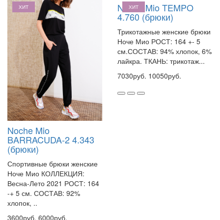
Noche Mio TEMPO
ХИТ
ХИТ
4.760 (брюки)
Трикотажные женские брюки
Ноче Мио РОСТ: 164 +- 5
см.СОСТАВ: 94% хлопок, 6%
лайкра. ТКАНЬ: трикотаж...
7030руб.
10050руб.
Noche Mio
BARRACUDA-2 4.343
(брюки)
Спортивные брюки женские
Ноче Мио КОЛЛЕКЦИЯ:
Весна-Лето 2021 РОСТ: 164
-+ 5 см. СОСТАВ: 92%
хлопок, ..
3600руб.
6000руб.