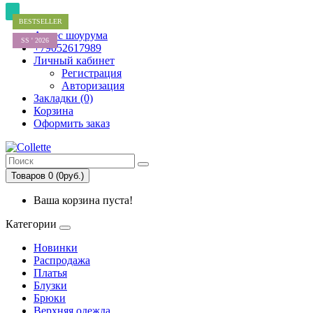
BESTSELLER
SS ' 2026
ХИТ
Адрес шоурума
SS ' 2026
+79052617989
Личный кабинет
Регистрация
Авторизация
Закладки (0)
Корзина
Оформить заказ
Товаров 0 (0руб.)
Ваша корзина пуста!
Категории
Новинки
Распродажа
Платья
Блузки
Брюки
Верхняя одежда