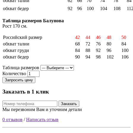
обхват талии
62
66
70
74
78
84
обхват бедер
92
96
100
104
108
11
Таблица размеров Балунова
Рост 170 см.
Российский размер
42
44
46
48
50
обхват талии
68
72
76
80
84
обхват груди
84
88
92
96
100
обхват бедер
90
94
98
102
106
Таблица размеров
Количество
Запросить цену
Заказать в 1 клик
Заказать
Мы перезвоним Вам и уточним детали
0 отзывов
/
Написать отзыв